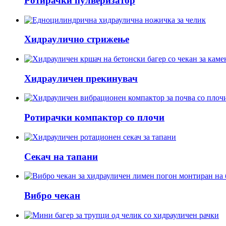
Ротирачки пулверизатор
Хидраулично стрижење
Хидрауличен прекинувач
Ротирачки компактор со плочи
Секач на тапани
Вибро чекан