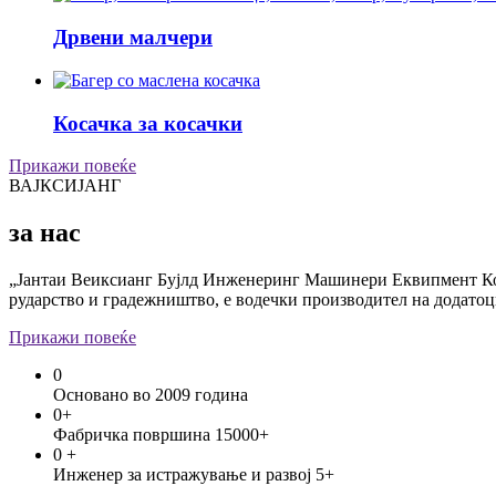
Дрвени малчери
Косачка за косачки
Прикажи повеќе
ВАЈКСИЈАНГ
за нас
„Јантаи Веиксианг Бујлд Инженеринг Машинери Еквипмент Ко.,
рударство и градежништво, е водечки производител на додатоци
Прикажи повеќе
0
Основано во 2009 година
0
+
Фабричка површина 15000+
0
+
Инженер за истражување и развој 5+