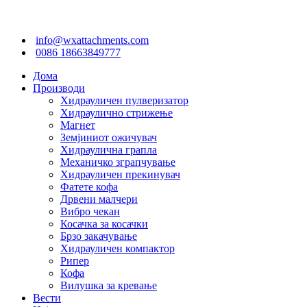
info@wxattachments.com
0086 18663849777
Дома
Производи
Хидрауличен пулверизатор
Хидраулично стрижење
Магнет
Земјиниот ожичувач
Хидраулична грапла
Механичко зграпчување
Хидрауличен прекинувач
Фатете кофа
Дрвени малчери
Вибро чекан
Косачка за косачки
Брзо закачување
Хидрауличен компактор
Рипер
Кофа
Вилушка за кревање
Вести