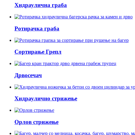
Хидраулична граба
Ротирачка граба
Сортирање Грепл
Дрвосечач
Хидраулично стрижење
Орлов стрижење