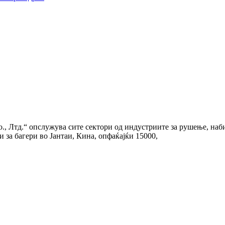
 Лтд.“ опслужува сите сектори од индустриите за рушење, наби
 за багери во Јантаи, Кина, опфаќајќи 15000,